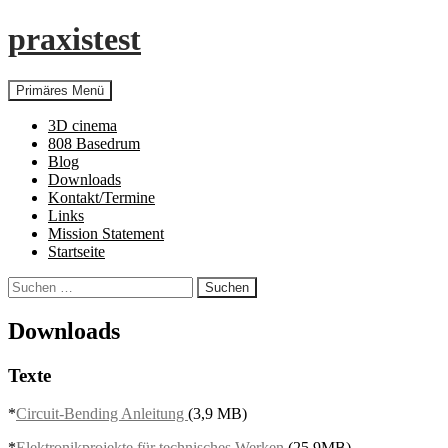
praxistest
Suchen
Zum
Primäres Menü
Inhalt
springen
3D cinema
808 Basedrum
Blog
Downloads
Kontakt/Termine
Links
Mission Statement
Startseite
Suchen
nach:
Downloads
Texte
*
Circuit-Bending Anleitung
(3,9 MB)
*
Elektronikprojekte für technisches Werken
(25,9MB)