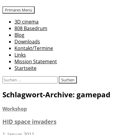
Suchen
Zum
Primäres Menü
Inhalt
3D cinema
springen
808 Basedrum
Blog
Downloads
Kontakt/Termine
Links
Mission Statement
Startseite
Suchen
nach:
Schlagwort-Archive: gamepad
Workshop
HID space invaders
1. Januar 2011