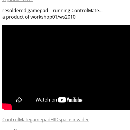
resoldered gamepad – running ControlMate…
a product of workshop01/ws2010
ControlMate
gamepad
HID
space invader