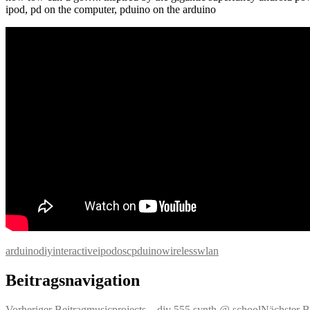
ipod, pd on the computer, pduino on the arduino
arduino
diy
interactive
ipod
osc
pduino
wireless
wlan
Beitragsnavigation
Vorheriger Beitrag
musicprojects – diy 555 synth @ school
Nächster B