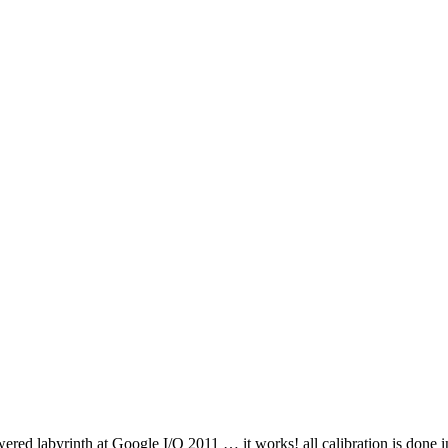
red labyrinth at Google I/O 2011 … it works! all calibration is done i