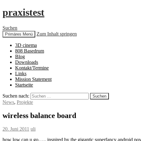
praxistest
Suchen
Zum Inhalt springen
Primäres Menü
3D cinema
808 Basedrum
Blog
Downloads
Kontakt/Termine
Links
Mission Statement
Startseite
Suchen nach:
News
,
Projekte
wireless balance board
20. Juni 2011
uli
how low can u go….. inspired by the gigantic superfancy android powe