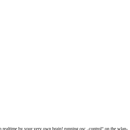
n realtime by your very own brain! running osc „control“ on the wlan-