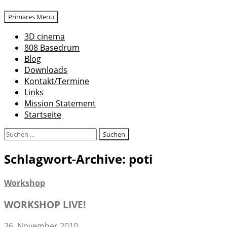
Suchen
Zum
Primäres Menü
Inhalt
3D cinema
springen
808 Basedrum
Blog
Downloads
Kontakt/Termine
Links
Mission Statement
Startseite
Suchen
nach:
Schlagwort-Archive: poti
Workshop
WORKSHOP LIVE!
26. November 2010