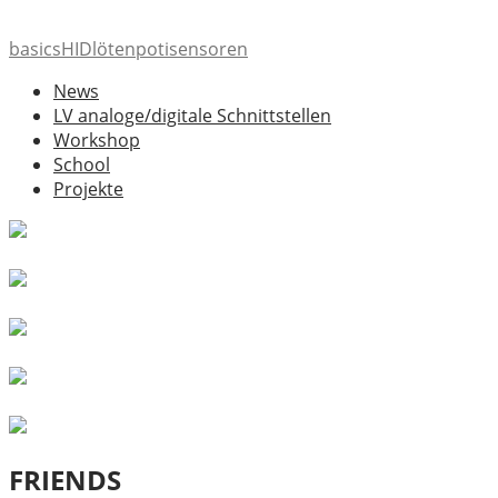
basics
HID
löten
poti
sensoren
News
LV analoge/digitale Schnittstellen
Workshop
School
Projekte
FRIENDS